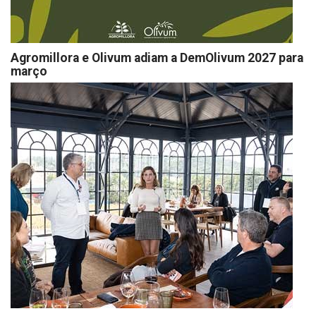
Agromillora e Olivum adiam a DemOlivum 2027 para
março