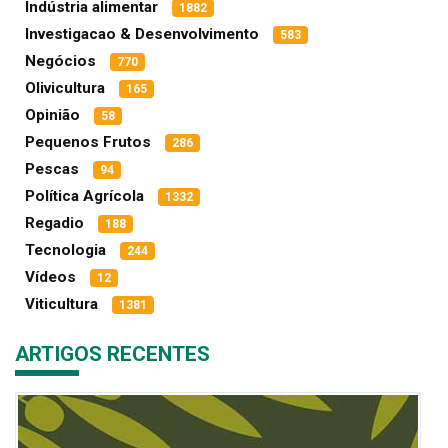
Indústria alimentar
1882
Investigacao & Desenvolvimento
583
Negócios
770
Olivicultura
165
Opinião
58
Pequenos Frutos
286
Pescas
94
Política Agrícola
1332
Regadio
188
Tecnologia
244
Vídeos
12
Viticultura
1381
ARTIGOS RECENTES