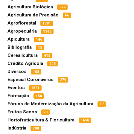
Agricultura Biológica
372
Agricultura de Precisão
66
Agroflorestal
1781
Agropecuária
1143
Apicultura
146
Bibliografia
15
Cerealicultura
415
Crédito Agrícola
245
Diversos
108
Especial Coronavírus
279
Eventos
1831
Formação
156
Fóruns de Modernização da Agricultura
17
Frutos Secos
73
Hortofruticultura & Floricultura
1658
Indústria
708