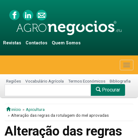
Revistas
Contactos
Quem Somos
Togg
navig
Regiões
Vocabulário Agrícola
Termos Económicos
Bibliografia
Procurar
início
Apicultura
Alteração das regras da rotulagem do mel aprovadas
Alteração das regras