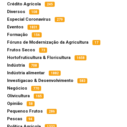
Crédito Agrícola
245
Diversos
108
Especial Coronavírus
279
Eventos
1831
Formação
156
Fóruns de Modernização da Agricultura
17
Frutos Secos
73
Hortofruticultura & Floricultura
1658
Indústria
708
Indústria alimentar
1882
Investigacao & Desenvolvimento
583
Negócios
770
Olivicultura
165
Opinião
58
Pequenos Frutos
286
Pescas
94
Política Agrícola
1332