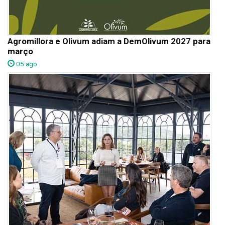
Agromillora e Olivum adiam a DemOlivum 2027 para
março
05 ago