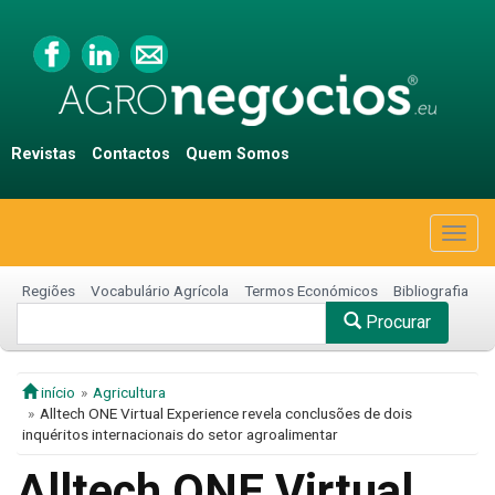
Revistas
Contactos
Quem Somos
Togg
navig
Regiões
Vocabulário Agrícola
Termos Económicos
Bibliografia
Procurar
início
Agricultura
Alltech ONE Virtual Experience revela conclusões de dois
inquéritos internacionais do setor agroalimentar
Alltech ONE Virtual