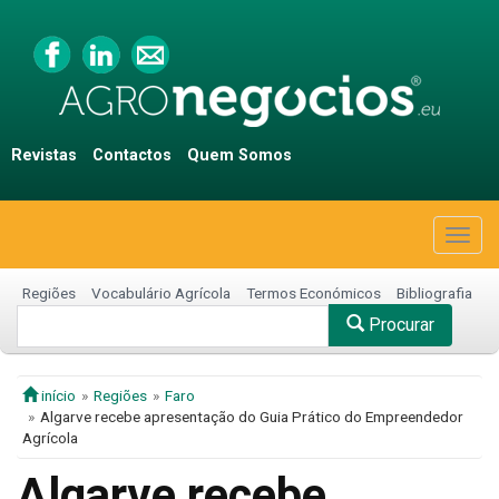
Revistas
Contactos
Quem Somos
Togg
navig
Regiões
Vocabulário Agrícola
Termos Económicos
Bibliografia
Procurar
início
Regiões
Faro
Algarve recebe apresentação do Guia Prático do Empreendedor
Agrícola
Algarve recebe