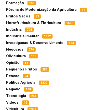
Formação
156
Fóruns de Modernização da Agricultura
17
Frutos Secos
73
Hortofruticultura & Floricultura
1658
Indústria
708
Indústria alimentar
1882
Investigacao & Desenvolvimento
583
Negócios
770
Olivicultura
165
Opinião
58
Pequenos Frutos
286
Pescas
94
Política Agrícola
1332
Regadio
188
Tecnologia
244
Vídeos
12
Viticultura
1381