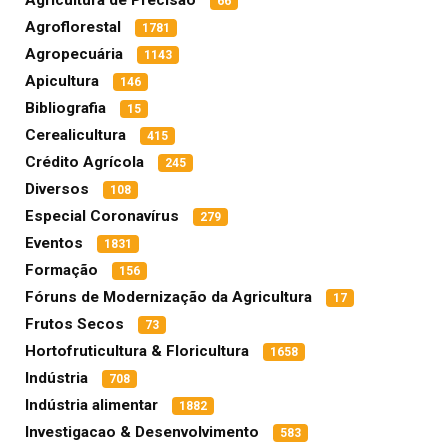
Agricultura de Precisão
66
Agroflorestal
1781
Agropecuária
1143
Apicultura
146
Bibliografia
15
Cerealicultura
415
Crédito Agrícola
245
Diversos
108
Especial Coronavírus
279
Eventos
1831
Formação
156
Fóruns de Modernização da Agricultura
17
Frutos Secos
73
Hortofruticultura & Floricultura
1658
Indústria
708
Indústria alimentar
1882
Investigacao & Desenvolvimento
583