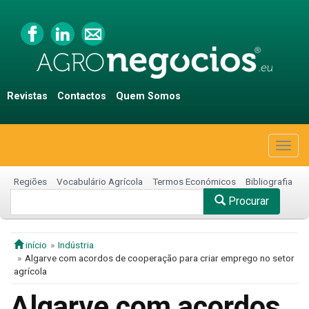
Revistas
Contactos
Quem Somos
Togg
navig
Regiões
Vocabulário Agrícola
Termos Económicos
Bibliografia
Procurar
início
Indústria
Algarve com acordos de cooperação para criar emprego no setor
agrícola
Algarve com acordos