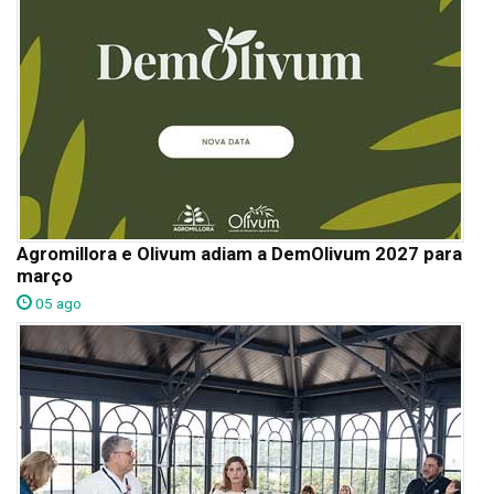
Agromillora e Olivum adiam a DemOlivum 2027 para
março
05 ago