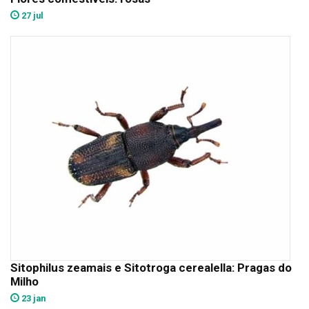
27 jul
Sitophilus zeamais e Sitotroga cerealella: Pragas do
Milho
23 jan