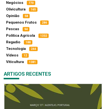
Negócios
770
Olivicultura
165
Opinião
58
Pequenos Frutos
286
Pescas
94
Política Agrícola
1332
Regadio
188
Tecnologia
244
Vídeos
12
Viticultura
1381
ARTIGOS RECENTES