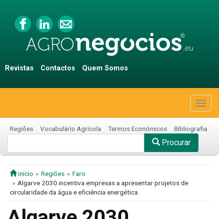
Revistas
Contactos
Quem Somos
Togg
navig
Regiões
Vocabulário Agrícola
Termos Económicos
Bibliografia
Procurar
início
Regiões
Faro
Algarve 2030 incentiva empresas a apresentar projetos de
circularidade da água e eficiência energética
Algarve 2030