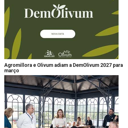
Agromillora e Olivum adiam a DemOlivum 2027 para
março