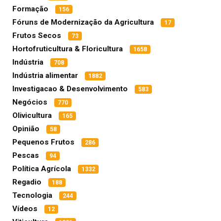
Formação
156
Fóruns de Modernização da Agricultura
17
Frutos Secos
73
Hortofruticultura & Floricultura
1658
Indústria
708
Indústria alimentar
1882
Investigacao & Desenvolvimento
583
Negócios
770
Olivicultura
165
Opinião
58
Pequenos Frutos
286
Pescas
94
Política Agrícola
1332
Regadio
188
Tecnologia
244
Vídeos
12