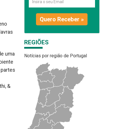
Quero Receber »
eno
lavras
REGIÕES
 de uma
Notícias por região de Portugal
mbiente
 partes
hi, &