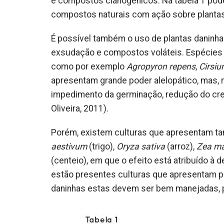
e compostos cianogénicos. Na tabela 1 pode
compostos naturais com ação sobre plantas
É possível também o uso de plantas daninhas
exsudação e compostos voláteis. Espécies d
como por exemplo
Agropyron repens
,
Cirsi
apresentam grande poder alelopático, mas, 
impedimento da germinação, redução do cre
Oliveira, 2011).
Porém, existem culturas que apresentam t
aestivum
(trigo),
Oryza sativa
(arroz),
Zea m
(centeio), em que o efeito está atribuído à
estão presentes culturas que apresentam po
daninhas estas devem ser bem manejadas, p