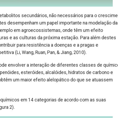
tabolitos secundários, não necessários para o crescime
stes desempenham um papel importante na modelação da
xemplo em agroecossistemas, onde têm um efeito
uras e as culturas da próxima estação. Para além destes
tribuir para resistência a doenças e a pragas e
iva (Li, Wang, Ruan, Pan, & Jiang, 2010).
ode envolver a interação de diferentes classes de quími
enóides, esteróides, alcalóides, hidratos de carbono e
obtêm um maior efeito alelopático do que se atuassem
oquímicos em 14 categorias de acordo com as suas
gura 2).