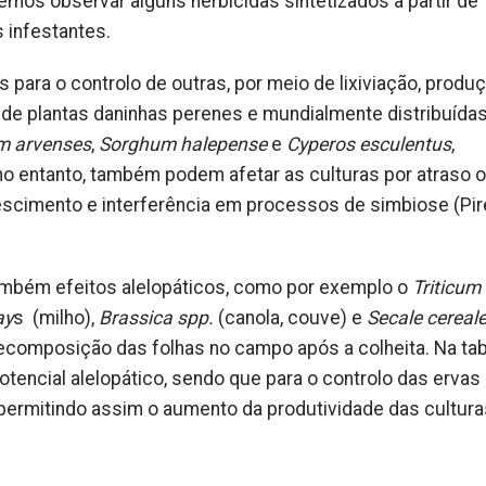
mos observar alguns herbicidas sintetizados a partir de
 infestantes.
 para o controlo de outras, por meio de lixiviação, produ
e plantas daninhas perenes e mundialmente distribuídas
um arvenses
,
Sorghum halepense
e
Cyperos esculentus
,
no entanto, também podem afetar as culturas por atraso 
scimento e interferência em processos de simbiose (Pir
ambém efeitos alelopáticos, como por exemplo o
Triticum
ay
s (milho),
Brassica spp.
(canola, couve) e
Secale cereal
 decomposição das folhas no campo após a colheita. Na tab
tencial alelopático, sendo que para o controlo das ervas
ermitindo assim o aumento da produtividade das cultura