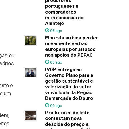
produtores
portugueses a
compradores
internacionais no
Alentejo
05 ago
Floresta arrisca perder
novamente verbas
europeias por atrasos
nos apoios do PEPAC
nças ou
05 ago
 vários
IVDP entrega ao
Governo Plano para a
gestão sustentável e
ento e
valorização do setor
vitivinícola da Região
de um
Demarcada do Douro
05 ago
Produtores de leite
dem,
contestam nova
itos
descida do preço e