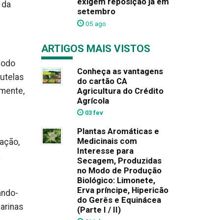
exigem reposição já em
 da
setembro
05 ago
ARTIGOS MAIS VISTOS
modo
Conheça as vantagens
utelas
do cartão CA
mente,
Agricultura do Crédito
Agrícola
03 fev
Plantas Aromáticas e
Medicinais com
ação,
Interesse para
a
Secagem, Produzidas
no Modo de Produção
Biológico: Limonete,
Erva príncipe, Hipericão
ando-
do Gerês e Equinácea
marinas
(Parte I / II)