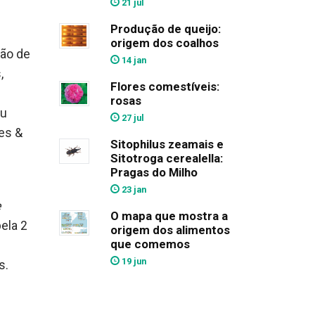
21 jul
Produção de queijo:
origem dos coalhos
ção de
14 jan
,
Flores comestíveis:
rosas
ou
27 jul
es &
Sitophilus zeamais e
Sitotroga cerealella:
Pragas do Milho
23 jan
e
O mapa que mostra a
ela 2
origem dos alimentos
que comemos
19 jun
s.