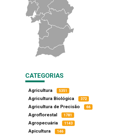
CATEGORIAS
Agricultura
5351
Agricultura Biológica
372
Agricultura de Precisão
66
Agroflorestal
1781
Agropecuária
1143
Apicultura
146