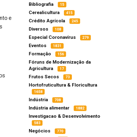
Bibliografia
15
Cerealicultura
415
nto e
Crédito Agrícola
245
s
Diversos
108
Especial Coronavírus
279
Eventos
1831
Formação
156
Fóruns de Modernização da
Agricultura
17
cos
Frutos Secos
73
Hortofruticultura & Floricultura
1658
Indústria
708
Indústria alimentar
1882
Investigacao & Desenvolvimento
583
Negócios
770