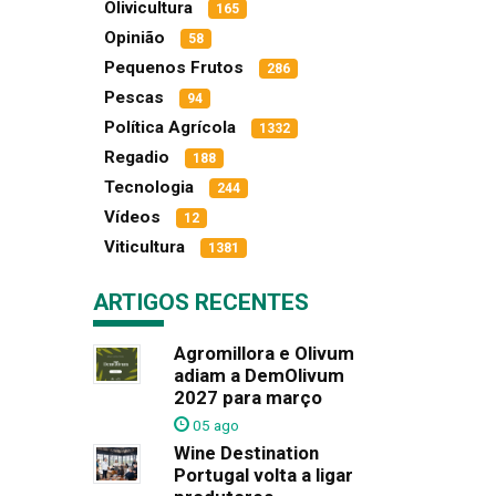
Olivicultura
165
Opinião
58
Pequenos Frutos
286
Pescas
94
Política Agrícola
1332
Regadio
188
Tecnologia
244
Vídeos
12
Viticultura
1381
ARTIGOS RECENTES
Agromillora e Olivum
adiam a DemOlivum
2027 para março
05 ago
Wine Destination
Portugal volta a ligar