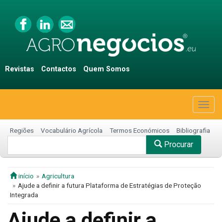
Revistas
Contactos
Quem Somos
Togg
navig
Regiões
Vocabulário Agrícola
Termos Económicos
Bibliografia
Procurar
início
Agricultura
Ajude a definir a futura Plataforma de Estratégias de Proteção
Integrada
Ajude a definir a