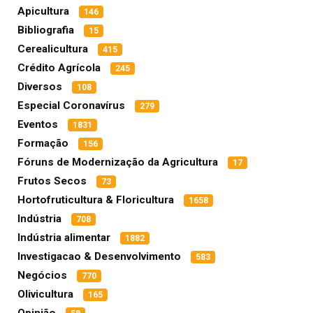
Apicultura
146
Bibliografia
15
Cerealicultura
415
Crédito Agrícola
245
Diversos
108
Especial Coronavírus
279
Eventos
1831
Formação
156
Fóruns de Modernização da Agricultura
17
Frutos Secos
73
Hortofruticultura & Floricultura
1658
Indústria
708
Indústria alimentar
1882
Investigacao & Desenvolvimento
583
Negócios
770
Olivicultura
165
Opinião