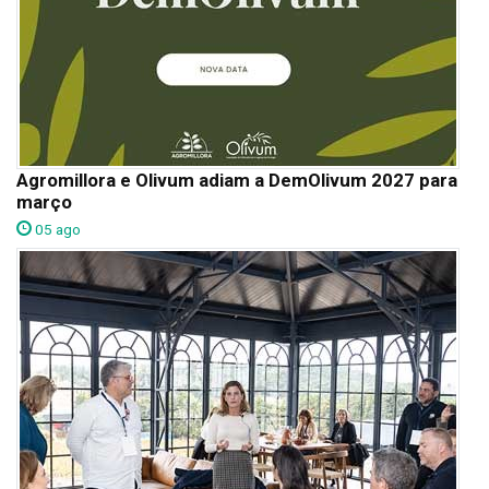
Agromillora e Olivum adiam a DemOlivum 2027 para
março
05 ago