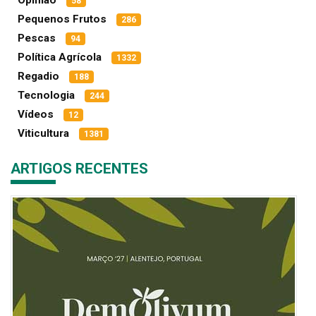
58
Pequenos Frutos
286
Pescas
94
Política Agrícola
1332
Regadio
188
Tecnologia
244
Vídeos
12
Viticultura
1381
ARTIGOS RECENTES