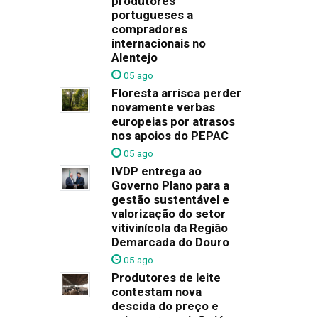
produtores
portugueses a
compradores
internacionais no
Alentejo
05 ago
Floresta arrisca perder
novamente verbas
europeias por atrasos
nos apoios do PEPAC
05 ago
IVDP entrega ao
Governo Plano para a
gestão sustentável e
valorização do setor
vitivinícola da Região
Demarcada do Douro
05 ago
Produtores de leite
contestam nova
descida do preço e