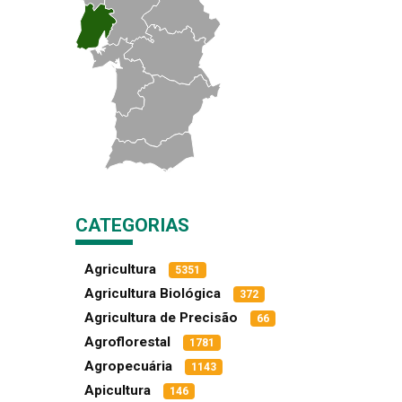
CATEGORIAS
Agricultura
5351
Agricultura Biológica
372
Agricultura de Precisão
66
Agroflorestal
1781
Agropecuária
1143
Apicultura
146