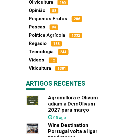
Olivicultura
165
Opinião
58
Pequenos Frutos
286
Pescas
94
Política Agrícola
1332
Regadio
188
Tecnologia
244
Vídeos
12
Viticultura
1381
ARTIGOS RECENTES
Agromillora e Olivum
adiam a DemOlivum
2027 para março
05 ago
Wine Destination
Portugal volta a ligar