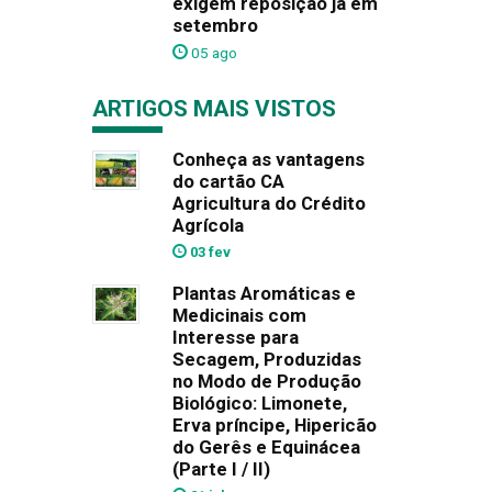
exigem reposição já em
setembro
05 ago
ARTIGOS MAIS VISTOS
Conheça as vantagens
do cartão CA
Agricultura do Crédito
Agrícola
03 fev
Plantas Aromáticas e
Medicinais com
Interesse para
Secagem, Produzidas
no Modo de Produção
Biológico: Limonete,
Erva príncipe, Hipericão
do Gerês e Equinácea
(Parte I / II)