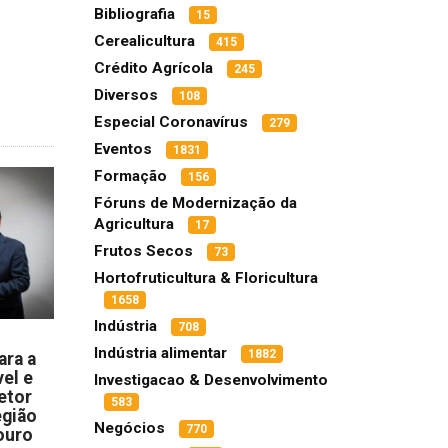
Bibliografia
15
Cerealicultura
415
Crédito Agrícola
245
Diversos
108
Especial Coronavírus
279
Eventos
1831
Formação
156
Fóruns de Modernização da
Agricultura
17
Frutos Secos
73
Hortofruticultura & Floricultura
1658
Indústria
708
Indústria alimentar
1882
ara a
el e
Investigacao & Desenvolvimento
etor
583
egião
Negócios
770
ouro