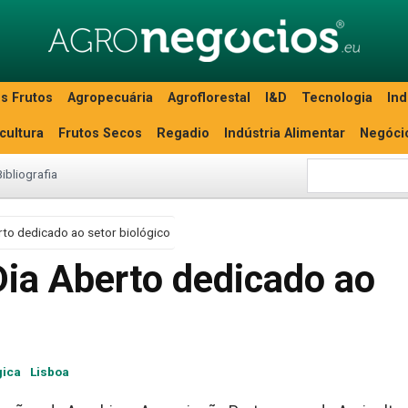
s Frutos
Agropecuária
Agroflorestal
I&D
Tecnologia
Ind
icultura
Frutos Secos
Regadio
Indústria Alimentar
Negóci
Bibliografia
to dedicado ao setor biológico
ia Aberto dedicado ao
gica
Lisboa