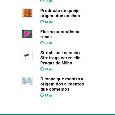
21 jul
Produção de queijo:
origem dos coalhos
14 jan
Flores comestíveis:
rosas
27 jul
Sitophilus zeamais e
Sitotroga cerealella:
Pragas do Milho
23 jan
O mapa que mostra a
origem dos alimentos
que comemos
19 jun