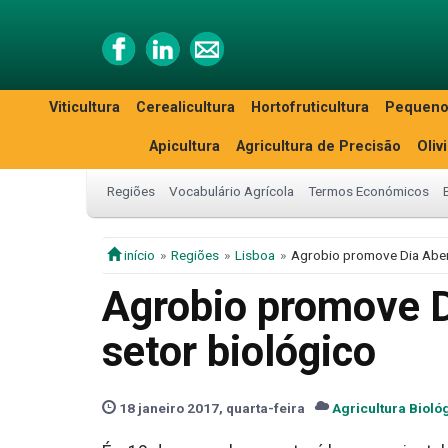
Viticultura
Cerealicultura
Hortofruticultura
Pequeno
Apicultura
Agricultura de Precisão
Oliv
Regiões
Vocabulário Agrícola
Termos Económicos
início
Regiões
Lisboa
Agrobio promove Dia Aber
Agrobio promove D
setor biológico
18 janeiro 2017, quarta-feira
Agricultura Bioló