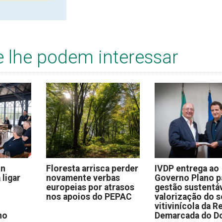
e lhe podem interessar
on
Floresta arrisca perder
IVDP entrega ao
 ligar
novamente verbas
Governo Plano p
europeias por atrasos
gestão sustentáv
nos apoios do PEPAC
valorização do s
vitivinícola da R
no
Demarcada do D