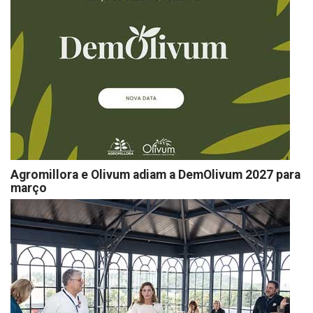
Agromillora e Olivum adiam a DemOlivum 2027 para
março