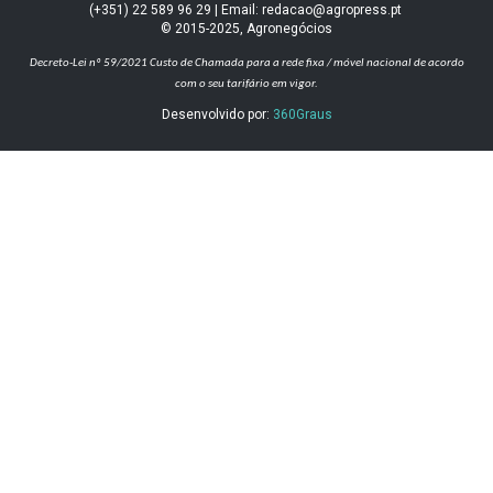
(+351) 22 589 96 29 | Email: redacao@agropress.pt
© 2015-2025, Agronegócios
Decreto-Lei nº 59/2021
Custo de Chamada para a rede fixa / móvel nacional de acordo
com o seu tarifário em vigor.
Desenvolvido por:
360Graus