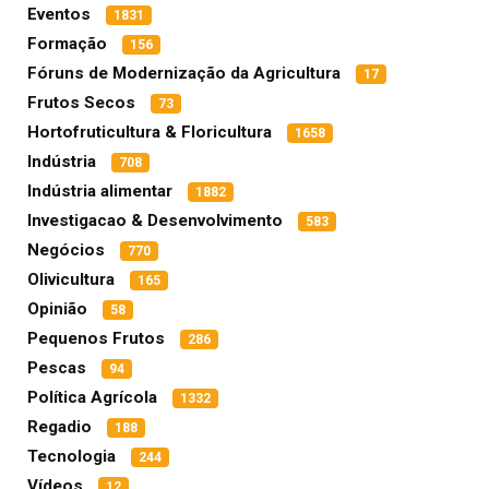
Eventos
1831
Formação
156
Fóruns de Modernização da Agricultura
17
Frutos Secos
73
Hortofruticultura & Floricultura
1658
Indústria
708
Indústria alimentar
1882
Investigacao & Desenvolvimento
583
Negócios
770
Olivicultura
165
Opinião
58
Pequenos Frutos
286
Pescas
94
Política Agrícola
1332
Regadio
188
Tecnologia
244
Vídeos
12