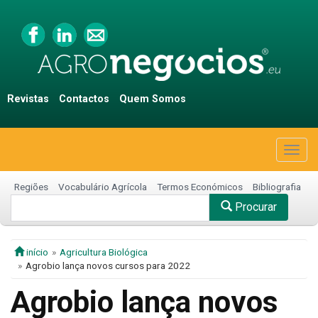
Revistas
Contactos
Quem Somos
Togg
navig
Regiões
Vocabulário Agrícola
Termos Económicos
Bibliografia
Procurar
início
Agricultura Biológica
Agrobio lança novos cursos para 2022
Agrobio lança novos