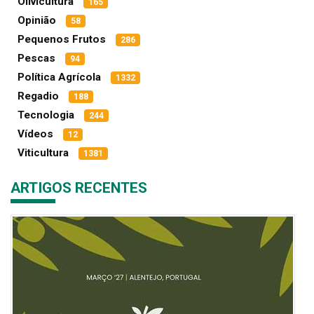
Olivicultura
165
Opinião
58
Pequenos Frutos
286
Pescas
94
Política Agrícola
1332
Regadio
188
Tecnologia
244
Vídeos
12
Viticultura
1381
ARTIGOS RECENTES