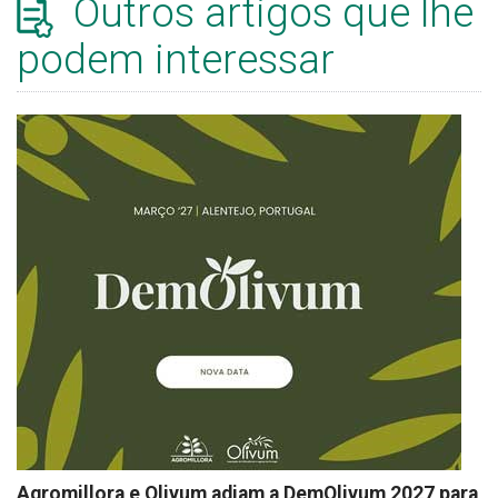
Outros artigos que lhe
podem interessar
Agromillora e Olivum adiam a DemOlivum 2027 para