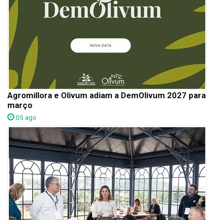
Agromillora e Olivum adiam a DemOlivum 2027 para
março
05 ago