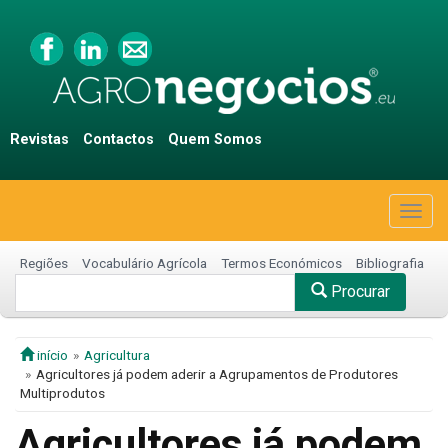
Revistas
Contactos
Quem Somos
Togg
navig
Regiões
Vocabulário Agrícola
Termos Económicos
Bibliografia
Procurar
início
Agricultura
Agricultores já podem aderir a Agrupamentos de Produtores
Multiprodutos
Agricultores já podem