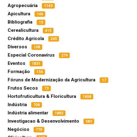
Agropecuária
1143
Apicultura
146
Bibliografia
15
Cerealicultura
415
Crédito Agrícola
245
Diversos
108
Especial Coronavírus
279
Eventos
1831
Formação
156
Fóruns de Modernização da Agricultura
17
Frutos Secos
73
Hortofruticultura & Floricultura
1658
Indústria
708
Indústria alimentar
1882
Investigacao & Desenvolvimento
583
Negócios
770