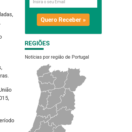
ladas,
Quero Receber »
.
o
REGIÕES
Notícias por região de Portugal
,
ras.
União
015,
eríodo