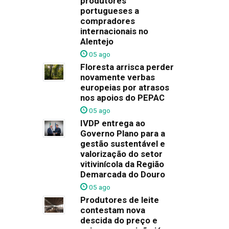
produtores
portugueses a
compradores
internacionais no
Alentejo
05 ago
Floresta arrisca perder
novamente verbas
europeias por atrasos
nos apoios do PEPAC
05 ago
IVDP entrega ao
Governo Plano para a
gestão sustentável e
valorização do setor
vitivinícola da Região
Demarcada do Douro
05 ago
Produtores de leite
contestam nova
descida do preço e