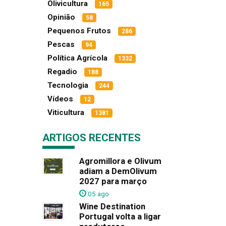
Olivicultura
165
Opinião
58
Pequenos Frutos
286
Pescas
94
Política Agrícola
1332
Regadio
188
Tecnologia
244
Vídeos
12
Viticultura
1381
ARTIGOS RECENTES
Agromillora e Olivum
adiam a DemOlivum
2027 para março
05 ago
Wine Destination
Portugal volta a ligar