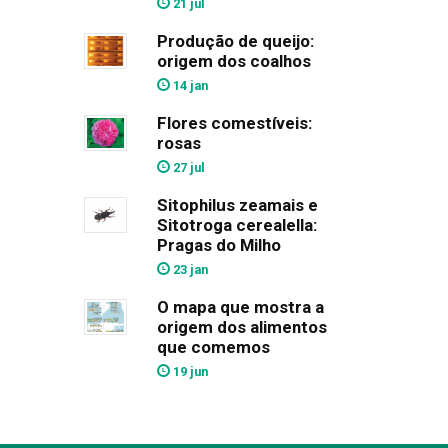
21 jul
Produção de queijo:
origem dos coalhos
14 jan
Flores comestíveis:
rosas
27 jul
Sitophilus zeamais e
Sitotroga cerealella:
Pragas do Milho
23 jan
O mapa que mostra a
origem dos alimentos
que comemos
19 jun