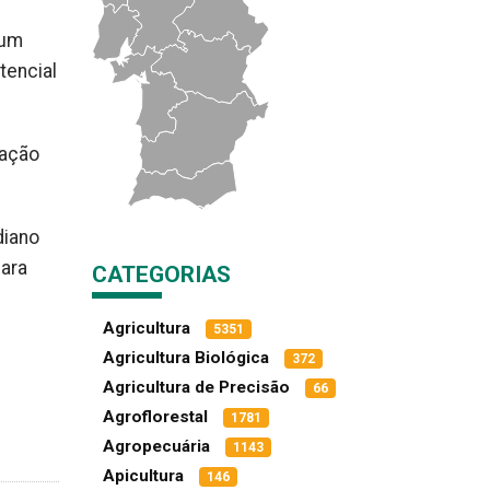
 um
tencial
sação
diano
para
CATEGORIAS
Agricultura
5351
Agricultura Biológica
372
Agricultura de Precisão
66
Agroflorestal
1781
Agropecuária
1143
Apicultura
146