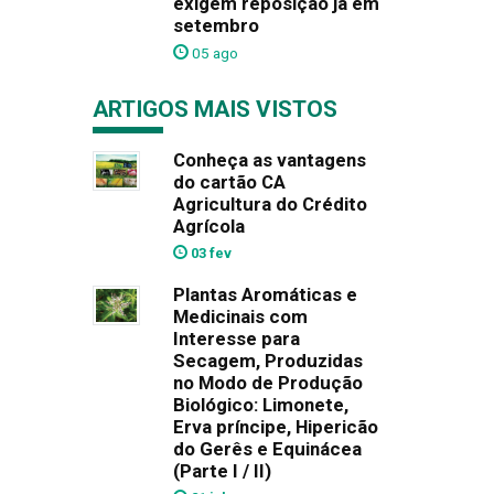
exigem reposição já em
setembro
05 ago
ARTIGOS MAIS VISTOS
Conheça as vantagens
do cartão CA
Agricultura do Crédito
Agrícola
03 fev
Plantas Aromáticas e
Medicinais com
Interesse para
Secagem, Produzidas
no Modo de Produção
Biológico: Limonete,
Erva príncipe, Hipericão
do Gerês e Equinácea
(Parte I / II)