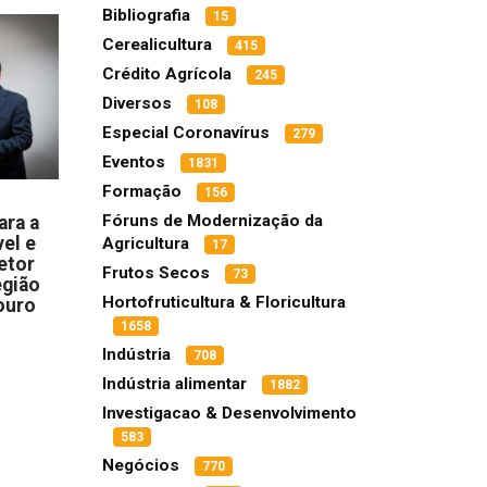
Bibliografia
15
Cerealicultura
415
Crédito Agrícola
245
Diversos
108
Especial Coronavírus
279
Eventos
1831
Formação
156
Fóruns de Modernização da
ara a
el e
Agricultura
17
etor
Frutos Secos
73
egião
Hortofruticultura & Floricultura
ouro
1658
Indústria
708
Indústria alimentar
1882
Investigacao & Desenvolvimento
583
Negócios
770