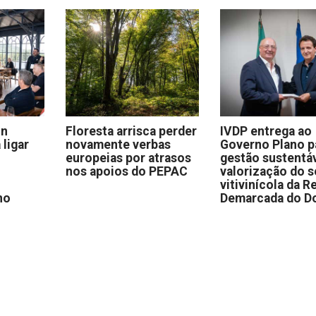
on
Floresta arrisca perder
IVDP entrega ao
 ligar
novamente verbas
Governo Plano p
europeias por atrasos
gestão sustentáv
nos apoios do PEPAC
valorização do s
vitivinícola da R
no
Demarcada do D