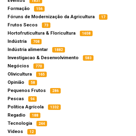
Eventos
1831
Formação
156
Fóruns de Modernização da Agricultura
17
Frutos Secos
73
Hortofruticultura & Floricultura
1658
Indústria
708
Indústria alimentar
1882
Investigacao & Desenvolvimento
583
Negócios
770
Olivicultura
165
Opinião
58
Pequenos Frutos
286
Pescas
94
Política Agrícola
1332
Regadio
188
Tecnologia
244
Vídeos
12