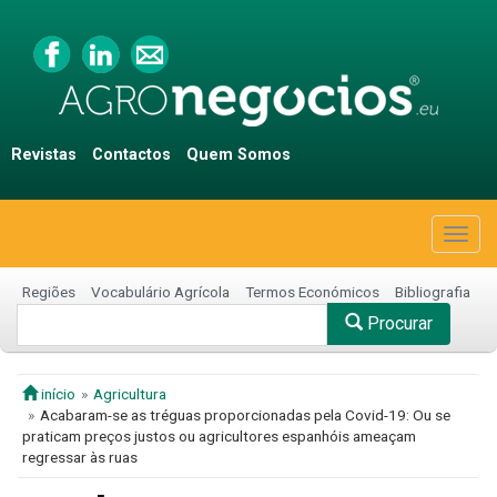
Revistas
Contactos
Quem Somos
Togg
navig
Regiões
Vocabulário Agrícola
Termos Económicos
Bibliografia
Procurar
início
Agricultura
Acabaram-se as tréguas proporcionadas pela Covid-19: Ou se
praticam preços justos ou agricultores espanhóis ameaçam
regressar às ruas