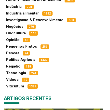
Hortofruticultura & Floricultura
1658
Indústria
708
Indústria alimentar
1882
Investigacao & Desenvolvimento
583
Negócios
770
Olivicultura
165
Opinião
58
Pequenos Frutos
286
Pescas
94
Política Agrícola
1332
Regadio
188
Tecnologia
244
Vídeos
12
Viticultura
1381
ARTIGOS RECENTES