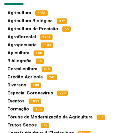
Agricultura
5351
Agricultura Biológica
372
Agricultura de Precisão
66
Agroflorestal
1781
Agropecuária
1143
Apicultura
146
Bibliografia
15
Cerealicultura
415
Crédito Agrícola
245
Diversos
108
Especial Coronavírus
279
Eventos
1831
Formação
156
Fóruns de Modernização da Agricultura
17
Frutos Secos
73