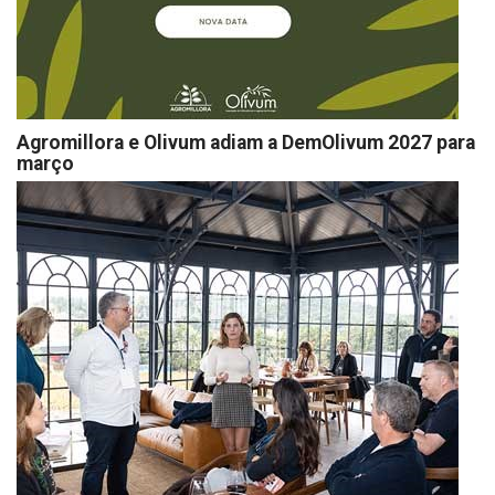
Agromillora e Olivum adiam a DemOlivum 2027 para
março