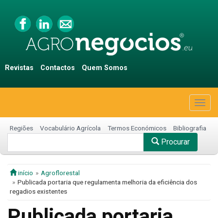
Revistas
Contactos
Quem Somos
Togg
navig
Regiões
Vocabulário Agrícola
Termos Económicos
Bibliografia
Procurar
início
Agroflorestal
Publicada portaria que regulamenta melhoria da eficiência dos
regadios existentes
Publicada portaria