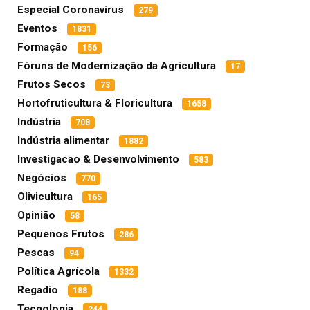
Especial Coronavírus
279
Eventos
1831
Formação
156
Fóruns de Modernização da Agricultura
17
Frutos Secos
73
Hortofruticultura & Floricultura
1658
Indústria
708
Indústria alimentar
1882
Investigacao & Desenvolvimento
583
Negócios
770
Olivicultura
165
Opinião
58
Pequenos Frutos
286
Pescas
94
Política Agrícola
1332
Regadio
188
Tecnologia
244