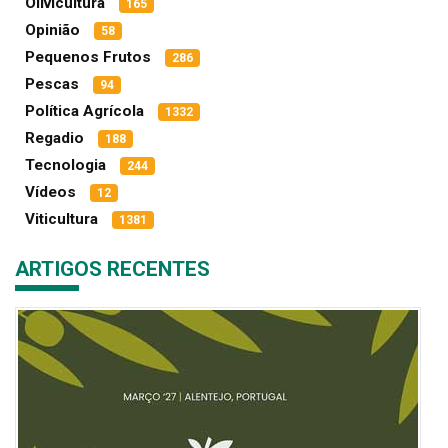
Olivicultura
165
Opinião
58
Pequenos Frutos
286
Pescas
94
Política Agrícola
1332
Regadio
188
Tecnologia
244
Vídeos
12
Viticultura
1381
ARTIGOS RECENTES