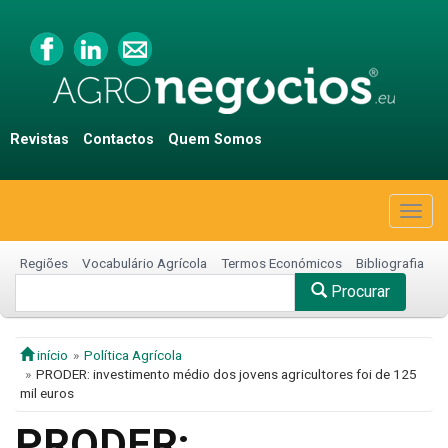
Revistas
Contactos
Quem Somos
Togg
navig
Regiões
Vocabulário Agrícola
Termos Económicos
Bibliografia
Procurar
início
Política Agrícola
PRODER: investimento médio dos jovens agricultores foi de 125
mil euros
PRODER: