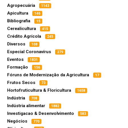
Agropecuária
1143
Apicultura
146
Bibliografia
15
Cerealicultura
415
Crédito Agrícola
245
Diversos
108
Especial Coronavírus
279
Eventos
1831
Formação
156
Fóruns de Modernização da Agricultura
17
Frutos Secos
73
Hortofruticultura & Floricultura
1658
Indústria
708
Indústria alimentar
1882
Investigacao & Desenvolvimento
583
Negócios
770