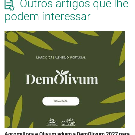
Outros artigos que lhe
podem interessar
Agromillora e Olivum adiam a DemOlivum 2027 para