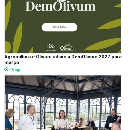
Agromillora e Olivum adiam a DemOlivum 2027 para
março
05 ago