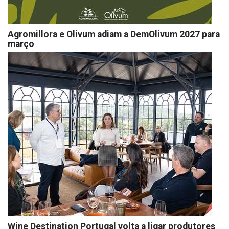
Agromillora e Olivum adiam a DemOlivum 2027 para
março
Wine Destination Portugal volta a ligar produtores