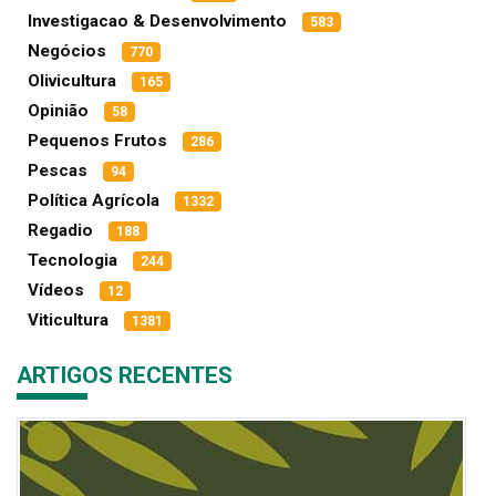
Investigacao & Desenvolvimento
583
Negócios
770
Olivicultura
165
Opinião
58
Pequenos Frutos
286
Pescas
94
Política Agrícola
1332
Regadio
188
Tecnologia
244
Vídeos
12
Viticultura
1381
ARTIGOS RECENTES