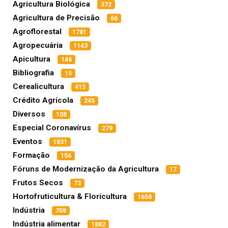
Agricultura Biológica
372
Agricultura de Precisão
66
Agroflorestal
1781
Agropecuária
1143
Apicultura
146
Bibliografia
15
Cerealicultura
415
Crédito Agrícola
245
Diversos
108
Especial Coronavírus
279
Eventos
1831
Formação
156
Fóruns de Modernização da Agricultura
17
Frutos Secos
73
Hortofruticultura & Floricultura
1658
Indústria
708
Indústria alimentar
1882