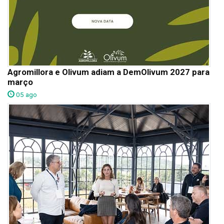
Agromillora e Olivum adiam a DemOlivum 2027 para
março
05 ago