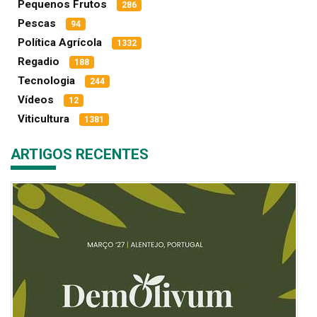
Pequenos Frutos
286
Pescas
94
Política Agrícola
1332
Regadio
188
Tecnologia
244
Vídeos
12
Viticultura
1381
ARTIGOS RECENTES