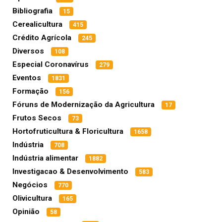
Bibliografia
15
Cerealicultura
415
Crédito Agrícola
245
Diversos
108
Especial Coronavírus
279
Eventos
1831
Formação
156
Fóruns de Modernização da Agricultura
17
Frutos Secos
73
Hortofruticultura & Floricultura
1658
Indústria
708
Indústria alimentar
1882
Investigacao & Desenvolvimento
583
Negócios
770
Olivicultura
165
Opinião
58