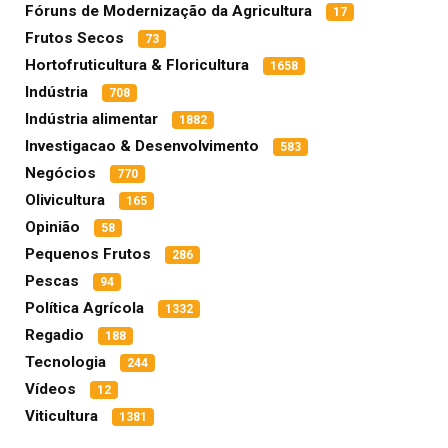
Fóruns de Modernização da Agricultura
17
Frutos Secos
73
Hortofruticultura & Floricultura
1658
Indústria
708
Indústria alimentar
1882
Investigacao & Desenvolvimento
583
Negócios
770
Olivicultura
165
Opinião
58
Pequenos Frutos
286
Pescas
94
Política Agrícola
1332
Regadio
188
Tecnologia
244
Vídeos
12
Viticultura
1381