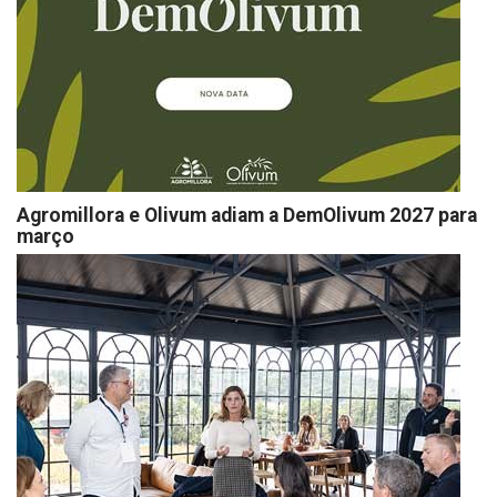
Agromillora e Olivum adiam a DemOlivum 2027 para
março