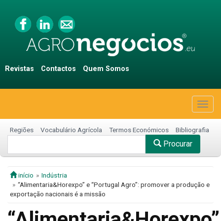
Revistas
Contactos
Quem Somos
Togg
navig
Regiões
Vocabulário Agrícola
Termos Económicos
Bibliografia
Procurar
início
Indústria
“Alimentaria&Horexpo” e “Portugal Agro”: promover a produção e
exportação nacionais é a missão
“Alimentaria&Horexpo”