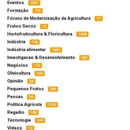
Eventos
1831
Formação
156
Fóruns de Modernização da Agricultura
17
Frutos Secos
73
Hortofruticultura & Floricultura
1658
Indústria
708
Indústria alimentar
1882
Investigacao & Desenvolvimento
583
Negócios
770
Olivicultura
165
Opinião
58
Pequenos Frutos
286
Pescas
94
Política Agrícola
1332
Regadio
188
Tecnologia
244
Vídeos
12