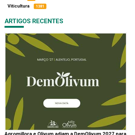
Viticultura
1381
ARTIGOS RECENTES
Agromillora e Olivum adiam a DemOlivum 2027 para