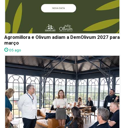
Agromillora e Olivum adiam a DemOlivum 2027 para
março
05 ago