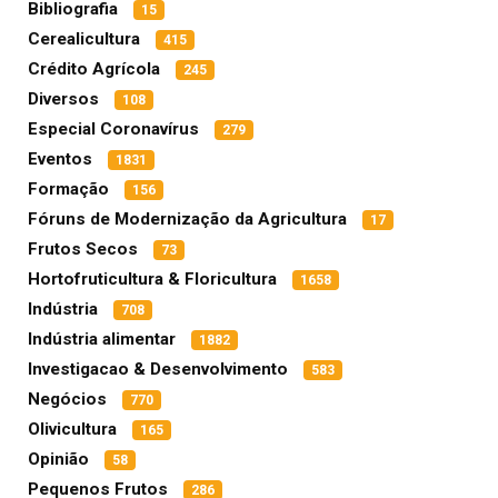
Bibliografia
15
Cerealicultura
415
Crédito Agrícola
245
Diversos
108
Especial Coronavírus
279
Eventos
1831
Formação
156
Fóruns de Modernização da Agricultura
17
Frutos Secos
73
Hortofruticultura & Floricultura
1658
Indústria
708
Indústria alimentar
1882
Investigacao & Desenvolvimento
583
Negócios
770
Olivicultura
165
Opinião
58
Pequenos Frutos
286