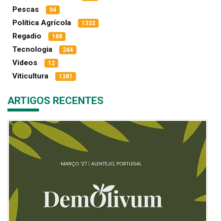
Pescas
94
Política Agrícola
1332
Regadio
188
Tecnologia
244
Vídeos
12
Viticultura
1381
ARTIGOS RECENTES